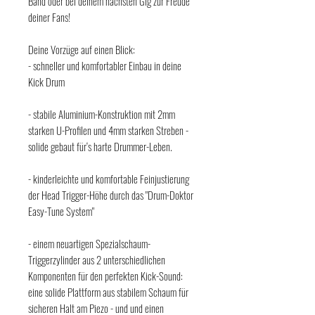
Band oder bei deinem nächsten Gig zur Freude
deiner Fans!
Deine Vorzüge auf einen Blick:
- schneller und komfortabler Einbau in deine
Kick Drum
- stabile Aluminium-Konstruktion mit 2mm
starken U-Profilen und 4mm starken Streben -
solide gebaut für‘s harte Drummer-Leben.
- kinderleichte und komfortable Feinjustierung
der Head Trigger-Höhe durch das "Drum-Doktor
Easy-Tune System"
- einem neuartigen Spezialschaum-
Triggerzylinder aus 2 unterschiedlichen
Komponenten für den perfekten Kick-Sound:
eine solide Plattform aus stabilem Schaum für
sicheren Halt am Piezo - und und einen