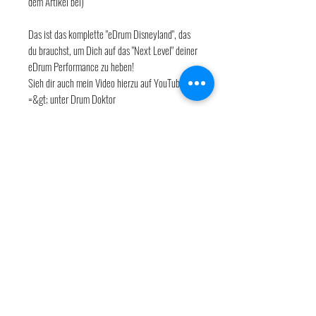
dem Artikel bei)
Das ist das komplette "eDrum Disneyland", das
du brauchst, um Dich auf das "Next Level" deiner
eDrum Performance zu heben!
Sieh dir auch mein Video hierzu auf YouTube an
=&gt; unter Drum Doktor
ENJOY and HAVE FUN😎
Adresse
Detlef Busch
Am Abtswald 46