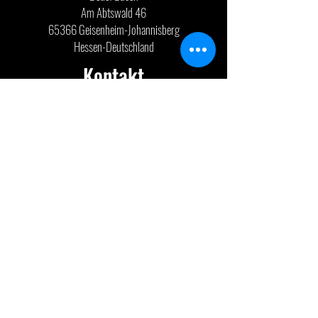
Am Abtswald 46
65366 Geisenheim-Johannisberg
Hessen-Deutschland
Kontakt
E-Mail:
info@drum-manufaktur.de
Telefon: 06722-750454
Folge uns
DD
Datenschutz