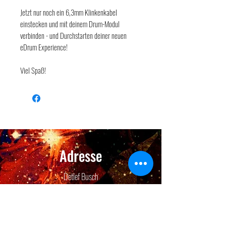
Jetzt nur noch ein 6,3mm Klinkenkabel
einstecken und mit deinem Drum-Modul
verbinden - und Durchstarten deiner neuen
eDrum Experience!
Viel Spaß!
Adresse
Detlef Busch
Am Abtswald 46
65366 Geisenheim-Johannisberg
Hessen-Deutschland